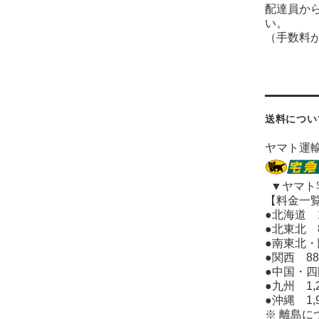
配達員か
い。
（手数料
送料につい
ヤマト運
▼ヤマト
【料金一
●北海道 1
●北東北 
●南東北・
●関西 88
●中国・四
●九州 1,
●沖縄 1,9
※ 離島