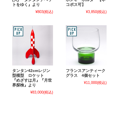
トをゆく』より
コポス可】
¥803
(税込)
¥3,850
(税込)
タンタン42cmレジン
フランスアンティーク
型模型 ロケット
グラス 4個セット
『めざすは月』『月世
¥11,000
(税込)
界探検』より
¥83,000
(税込)