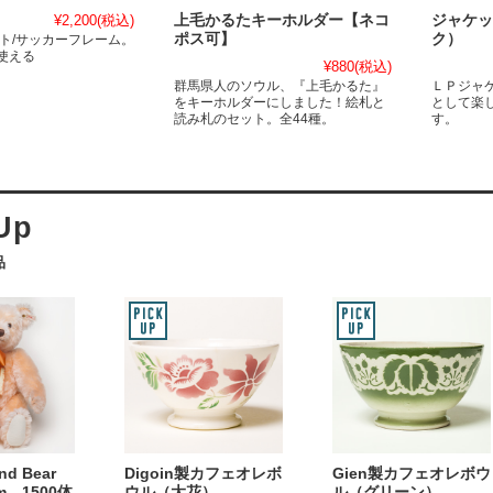
¥2,200
(税込)
上毛かるたキーホルダー【ネコ
ジャケッ
ポス可】
ク）
ット/サッカーフレーム。
使える
¥880
(税込)
群馬県人のソウル、『上毛かるた』
ＬＰジャ
をキーホルダーにしました！絵札と
として楽
読み札のセット。全44種。
す。
品
and Bear
Digoin製カフェオレボ
Gien製カフェオレボウ
m 1500体
ウル（大花）
ル（グリーン）