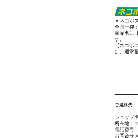
▼ネコポ
全国一律：
商品名に
す。
【ネコポ
は、通常
ご連絡先
ショップ名：A
所在地：〒
電話番号：02
お問合せメール