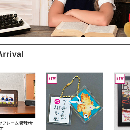
フレーム/野球/サ
ケ