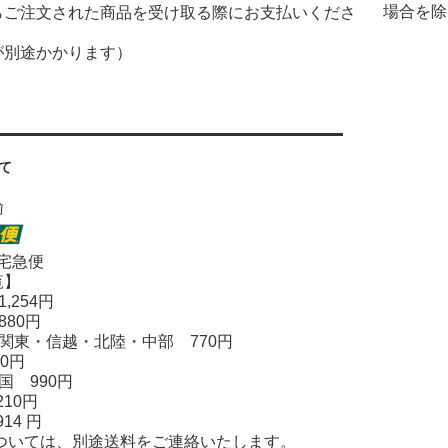
場合を除
らご注文された商品を受け取る際にお支払いくださ
が別途かかります）
て
輸
宅急便
覧】
,254円
880円
関東・信越・北陸・中部 770円
0円
国 990円
210円
14 円
については、別途送料をご連絡いたします。